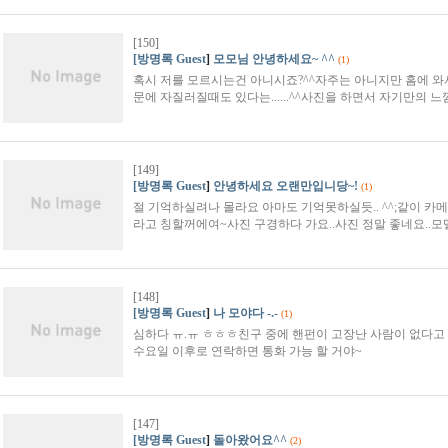
[150]
[방명록 Guest
]
모모님 안녕하세요~ ^^
(1)
혹시 저를 모르시는건 아니시죠?^^자주는 아니지만 홈에 와서
문에 자질러질때도 있다는......^^사진을 하면서 자기만의 
[149]
[방명록 Guest
]
안녕하세요 오랜만입니당~!
(1)
절 기억하실려나 몰라요 아마도 기억못하실듯.. ^^;같이 
라고 칭할꺼에여~사진 구경하다 가요..사진 정말 좋네요..
[148]
[방명록 Guest
]
나 모야다 -.-
(1)
심하다 ㅠ.ㅠ ㅎㅎㅎ친구 중에 핸펀이 고장난 사람이 없다고 하
수요일 이후로 연락하면 통화 가능 할 거야~
[147]
[방명록 Guest
]
돌아왔어요^^
(2)