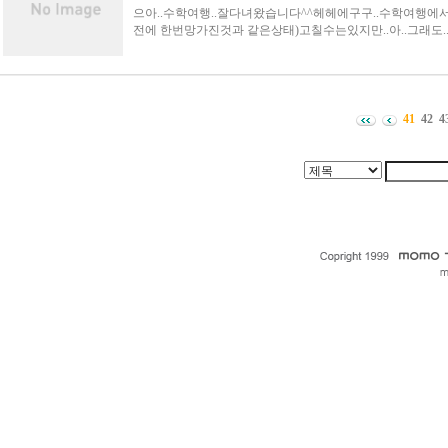
으아..수학여행..잘다녀왔습니다^^헤헤에구구..수학여행에서
전에 한번망가진것과 같은상태)고칠수는있지만..아..그래도..
41
42
4