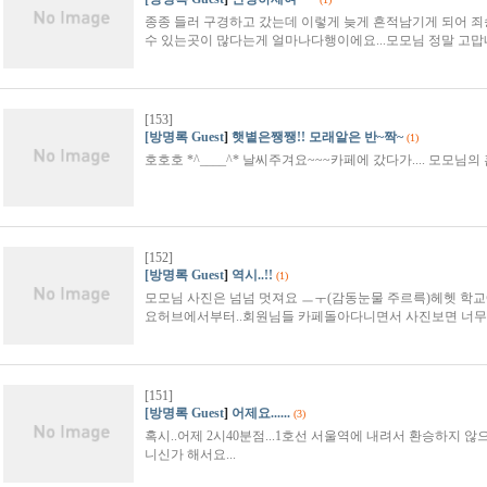
종종 들러 구경하고 갔는데 이렇게 늦게 흔적남기게 되어 죄송
수 있는곳이 많다는게 얼마나다행이에요...모모님 정말 고맙
[153]
[방명록 Guest
]
햇볕은쨍쨍!! 모래알은 반~짝~
(1)
호호호 *^____^* 날씨주겨요~~~카페에 갔다가.... 모모
[152]
[방명록 Guest
]
역시..!!
(1)
모모님 사진은 넘넘 멋져요 ㅡㅜ(감동눈물 주르륵)헤헷 학
요허브에서부터..회원님들 카페돌아다니면서 사진보면 너무
[151]
[방명록 Guest
]
어제요......
(3)
혹시..어제 2시40분점...1호선 서울역에 내려서 환승하지 
니신가 해서요...