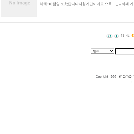
헤헤~바람양 또왔답니다시험기간이예요 으윽 ㅠ_ㅠ까페 가
41
42
4