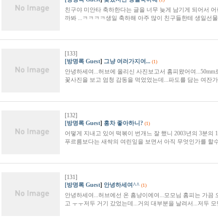
친구야 미안타 축하한다는 글을 너무 늦게 남기게 되어서 어
까봐 ...ㅋㅋㅋㅋ생일 축하해 아주 많이 친구들한테 생일선물
[133]
[방명록 Guest
]
그냥 여러가지여...
(1)
안녕하세여...허브에 올리신 사진보고서 홈피왔어여...50mm
꽃사진을 보고 엄청 감동을 먹었었는데...파도를 담는 여잔가.
[132]
[방명록 Guest
]
홍차 좋아하니?
(1)
어떻게 지내고 있어 떡볶이 번개느 잘 했니 2003년의 3분
푸르름보다는 새싹의 여린잎을 보면서 아직 무엇인가를 할수
[131]
[방명록 Guest
]
안녕하세여^^
(1)
안녕하세여...허브에선 온 흠냥이에여...모모님 홈피는 가끔 
고 ㅜㅜ저두 거기 갔었는데...거의 대부분을 날려서...저두 모