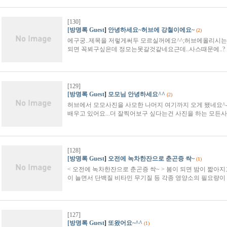
[130]
[방명록 Guest
]
안녕하세요~허브에 강철이에요~
(2)
에구궁..제목을 저렇게써두 모르실꺼에요^^;허브에올리시는
되면 꼭뵈구싶은데 정모는못갈것같네요근데..사스때문에..?
[129]
[방명록 Guest
]
모모님 안녕하세요^^
(2)
허브에서 모모사진을 사모한 나머지 여기까지 오게 됐네요^-
배우고 있어요...더 잘찍어보구 싶다는건 사진을 하는 모
[128]
[방명록 Guest
]
오전에 녹차한잔으로 춘곤증 싹~
(1)
< 오전에 녹차한잔으로 춘곤증 싹~ > 봄이 되면 밤이 짧아
이 늘면서 단백질 비타민 무기질 등 각종 영양소의 필요량이
[127]
[방명록 Guest
]
또왔어요~^^
(1)