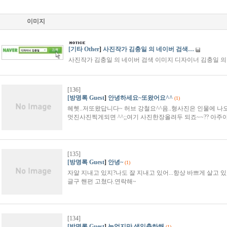
이미지
[기타 Other
]
사진작가 김충일 의 네이버 검색…
사진작가 김충일 의 네이버 검색 이미지 디자이너 김충일 
[136]
[방명록 Guest
]
안녕하세요~또왔어요^^
(1)
헤헷..저또왔답니다~ 허브 강철요^^음..형사진은 인물에 
멋진사진찍게되면 ^^;;여기 사진한장올려두 되죠~~?? 아주
[135]
[방명록 Guest
]
안녕~
(1)
자알 지내고 있지?나도 잘 지내고 있어...항상 바쁘게 살고 있
글구 핸펀 고쳤다.연락해~
[134]
[방명록 Guest
]
늦었지만 생일축하해
(1)