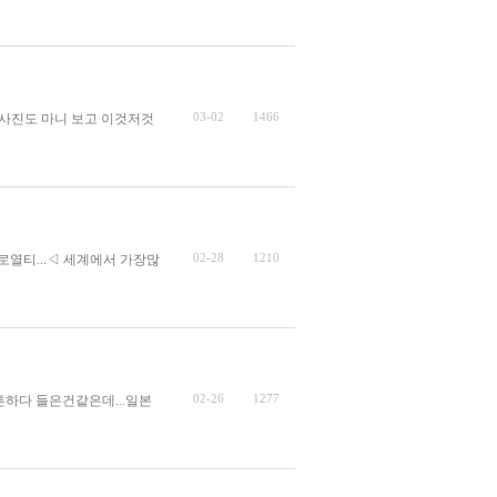
03-02
1466
 사진도 마니 보고 이것저것
02-28
1210
로열티...◁ 세계에서 가장많
02-26
1277
하다 들은건같은데...일본