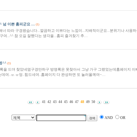
^^ 넘 이쁜 홈피군요 …
(1)
너 따라 구경왔습니다...깔끔하고 이쁘다는 느낌이...지배적이군요...분위기나 사용하
여...^^ 참 오길 잘했다는 생각을...홈피 즐겨찾기 추…
^^
(1)
록을 드뎌 찾았네염구경만하구 방명록은 못찾아서 그냥 가구 그랬었는데홈페이지 이
데여..ㅠ.ㅠ엉..힘드네여..홈페이지 다 완성하면 또 놀러올께여~…
41
42
43
44
45
46
47
48
49
50
AND
OR