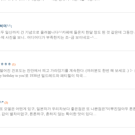
써여^^;
래두 일산까지 간 기념으로 올려봅니다^^카페에 들온지 한달 정도 된 것 같은데 그동안
제 사진을 보니.. 어디어디가 부족한지는 조~금 보이네요~^…
 ㅎㅎㅎ
(1)
떨어진 건포도는 잔안에서 띄고 가라앉기를 계속한다. (여러분도 한번 해 보세요 .) ▷ 
 birthday to you'로 1936년 밀드레드와 패티힐이 작곡…
^*
(3)
또 모델은 어떤게 있구, 일본차가 우리차보다 좋은점은 또 나쁜점은?이뿌진않아두 튼튼
. 값이 별차이없구, 튼튼하구, 흔하지 않는 특이한 맛이 있다…