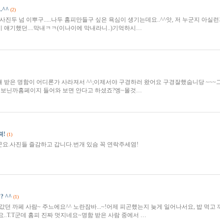
.^^
(2)
, 사진두 넘 이뿌구.....나두 홈피만들구 싶은 욕심이 생기는데요..^^앗, 저 누군지 아실런
 얘기했던....막내ㅋㅋ(이나이에 막내라니..)기억하시…
 받은 명함이 어디론가 사라져서 ^^;이제서야 구경하러 왔어요 구경잘했숩니당 ~~~
어보닌까홈페이지 들어와 보면 안다고 하셨죠?엥~몰것…
져!
(1)
요.사진들 즐감하고 갑니다.번개 있슴 꼭 연락주세염!
 ^^
(1)
던 까페 사람~ 주느에요^^ 노란잠바...~!어제 피곤했는지 늦게 일어나서요, 밥 먹고 까
..T.T군데 홈피 진짜 멋지네요~명함 받은 사람 중에서 …