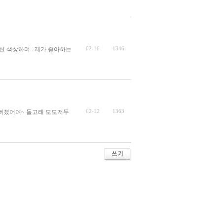
02-16
1346
신 색상하며...제가 좋아하는
02-12
1363
뻐졌어여~ 돌고래 모모저두