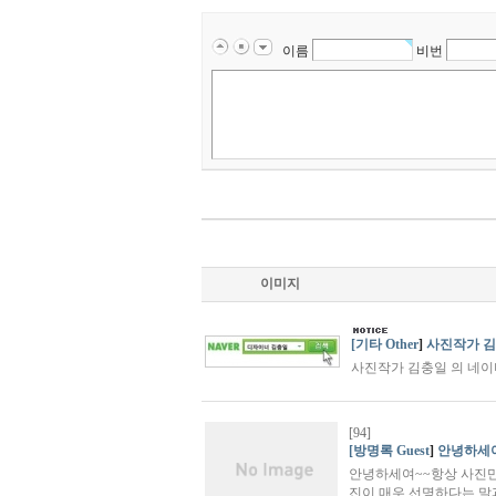
이름
비번
이미지
[기타 Other
]
사진작가 김
사진작가 김충일 의 네이
[94]
[방명록 Guest
]
안녕하세여
안녕하세여~~항상 사진만
진이 매우 선명하다는 말과