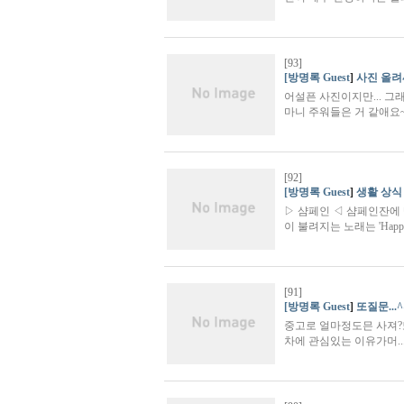
[93]
[방명록 Guest
]
사진 올려
어설픈 사진이지만... 그
마니 주워들은 거 같애요~
[92]
[방명록 Guest
]
생활 상식
▷ 샴페인 ◁ 샴페인잔에 
이 불려지는 노래는 'Happy
[91]
[방명록 Guest
]
또질문...^
중고로 얼마정도믄 사져?
차에 관심있는 이유가머..