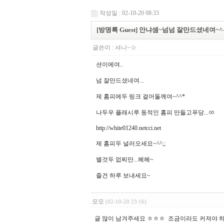
작성일 : 02-10-20 08:33
[방명록 Guest] 안냐셈~넘넘 잘만드셨네여~^
글쓴이 :
셔니~☆
션이에여..
넘 잘만드셨네여...
제 홈피에두 링크 걸어둘께여~^^*
나두우 플래시루 동적인 홈피 만들고푸당...ㆀ
http://white01240.netcci.net
제 홈피두 널러오세요~^^;;
별것두 없찌만...헤헤~
즐건 하루 보내세요~
모모
(02-10-20 23:16)
글 많이 남겨주세요 ㅎㅎㅎ 조금이라도 커져야 