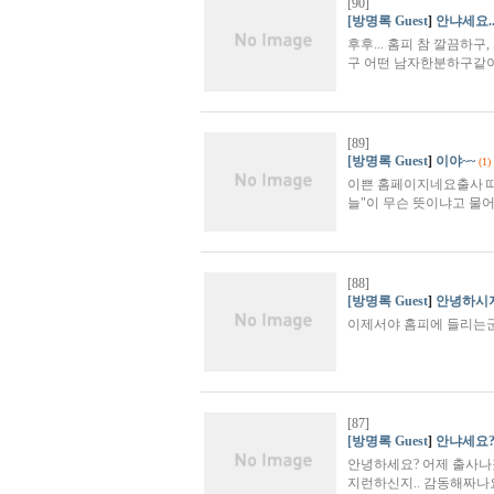
[90]
[방명록 Guest
]
안냐세요..
후후... 홈피 참 깔끔하구
구 어떤 남자한분하구같이
[89]
[방명록 Guest
]
이야~~
(1)
이쁜 홈페이지네요출사 때
늘"이 무슨 뜻이냐고 물
[88]
[방명록 Guest
]
안녕하시
이제서야 홈피에 들리는군
[87]
[방명록 Guest
]
안냐세요??
안녕하세요? 어제 출사나갔
지런하신지.. 감동해짜나요