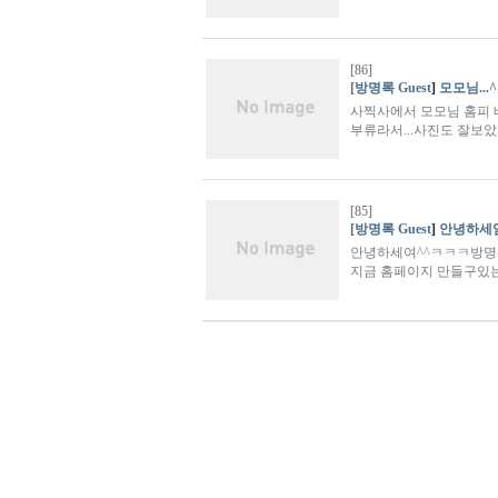
[86]
[방명록 Guest
]
모모님...
사찍사에서 모모님 홈피 배
부류라서...사진도 잘보았구
[85]
[방명록 Guest
]
안녕하세염
안녕하세여^^ㅋㅋㅋ방명
지금 홈페이지 만들구있는