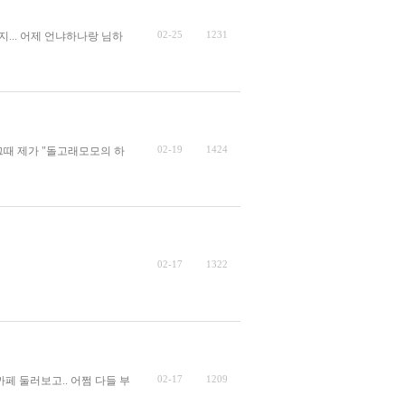
02-25
1231
지... 어제 언냐하나랑 님하
02-19
1424
그때 제가 "돌고래모모의 하
02-17
1322
02-17
1209
페 둘러보고.. 어쩜 다들 부