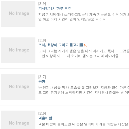
[319]
피시방에서 하루 ㅎㅎ
지금 피시방에서 스타하고있는데 계속 지는군요 ㅎㅎ 이거 오
얼 하고 이제 시간이 얼마 안지났군요 ㅎㅎㅎ
[318]
조제, 호랑이 그리고 물고기들
(2)
그 때 그녀는 자기가 뱉은 숨을 다시 마시기도 했다. ... 그것
으면 이상하지... ... 내 귓가에 멤도는 조제의 이야기중...
[317]
몽환
난 언제나 꿈을 꿔 내 모습을 잘 그려보지 지금과 많이 다
도 그리 되기위해 노력하지만 시간이 지나면서 좌절해 넌 어
[316]
겨울바람
겨울 바람이 불어오면 내 몸은 얼어버려 겨울 바람은 세상은