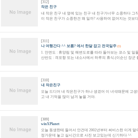
[312]
작은 친구
내 작은 친구 내 옆에 있는 친구 내 친구가너무 소중하다 그작
이 작은 친구가 소중한건 왜 일까? 사용하여 없어지는 것보
[311]
나 여행간다 ^^ 보름? 에서 한달 잡고 전국일주
(1)
1. 안면도 : 휴양림 및 해변도로를 따라 돌아보는 코스 및 일
산반도 : 격포항 또는 내소사에서 하루의 휴식.(이순신 장군 
[310]
내 작은친구
오늘 드디어 내 작은친구가 하나 생겼어 이 녀석때문에 고생한
고 내 기억을 많이 남겨 놓을 거야.
[309]
winXPlanet
오늘 동생한테 들어서 안건데 2002년부터 써비스한 이게 말
정가운데 놓고 실시간으로 사진 보고있는데 신기하다 ^^